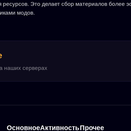
я ресурсов. Это делает сбор материалов более
иками модов.
е
на наших серверах
Основное
Активность
Прочее