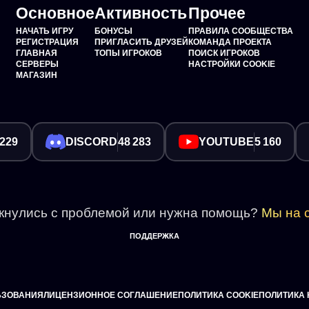
Основное
Активность
Прочее
НАЧАТЬ ИГРУ
БОНУСЫ
ПРАВИЛА СООБЩЕСТВА
РЕГИСТРАЦИЯ
ПРИГЛАСИТЬ ДРУЗЕЙ
КОМАНДА ПРОЕКТА
ГЛАВНАЯ
ТОПЫ ИГРОКОВ
ПОИСК ИГРОКОВ
СЕРВЕРЫ
НАСТРОЙКИ COOKIE
МАГАЗИН
 229
DISCORD
48 283
YOUTUBE
5 160
кнулись с проблемой или нужна помощь?
Мы на с
ПОДДЕРЖКА
ЬЗОВАНИЯ
ЛИЦЕНЗИОННОЕ СОГЛАШЕНИЕ
ПОЛИТИКА COOKIE
ПОЛИТИКА